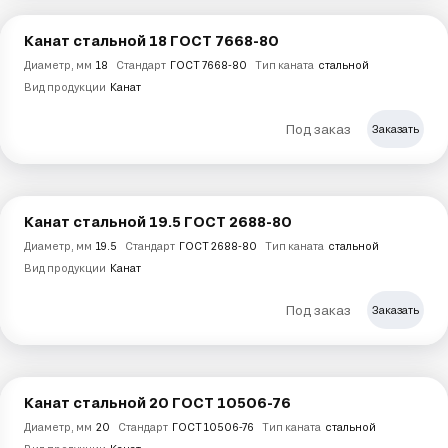
Канат стальной 18 ГОСТ 7668-80
Диаметр, мм
18
Стандарт
ГОСТ 7668-80
Тип каната
стальной
Вид продукции
Канат
Под заказ
Заказать
Канат стальной 19.5 ГОСТ 2688-80
Диаметр, мм
19.5
Стандарт
ГОСТ 2688-80
Тип каната
стальной
Вид продукции
Канат
Под заказ
Заказать
Канат стальной 20 ГОСТ 10506-76
Диаметр, мм
20
Стандарт
ГОСТ 10506-76
Тип каната
стальной