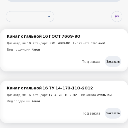
Канат стальной 16 ГОСТ 7669-80
Диаметр, мм
16
Стандарт
ГОСТ 7669-80
Тип каната
стальной
Вид продукции
Канат
Под заказ
Заказать
Канат стальной 16 ТУ 14-173-110-2012
Диаметр, мм
16
Стандарт
ТУ 14-173-110-2012
Тип каната
стальной
Вид продукции
Канат
Под заказ
Заказать