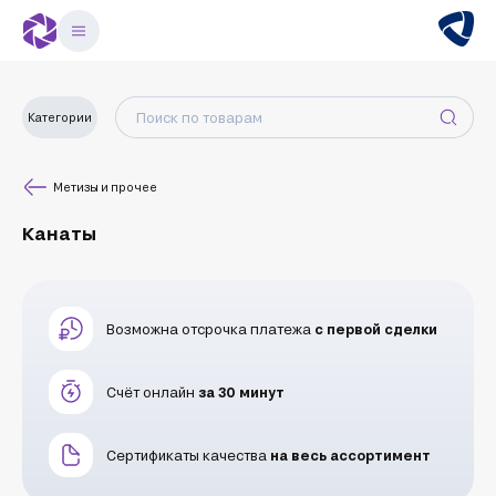
Категории
Метизы и прочее
Канаты
Возможна отсрочка платежа
с первой сделки
Счёт онлайн
за 30 минут
Сертификаты качества
на весь ассортимент