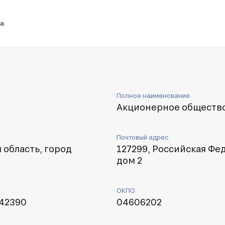
ка
Полное наименование
Акционерное общество
Почтовый адрес
 область, город
127299, Российская Фед
дом 2
ОКПО
42390
04606202