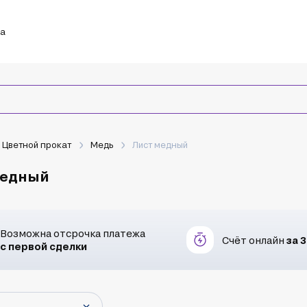
ка
Цветной прокат
Медь
Лист медный
медный
Возможна отсрочка платежа
Счёт онлайн
за 
с первой сделки