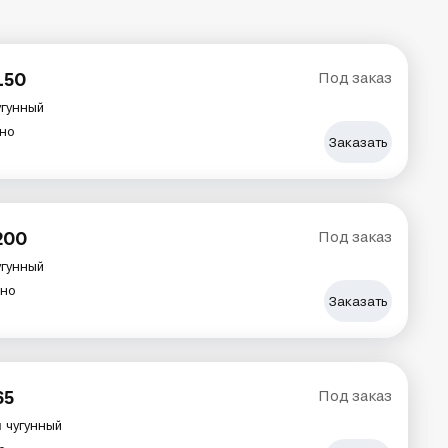
150
Под заказ
угунный
но
Заказать
200
Под заказ
угунный
ено
Заказать
65
Под заказ
л
чугунный