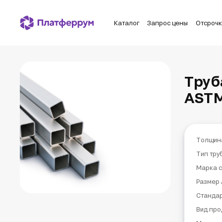
Каталог
Запрос цены
Отсроч
Труб
ASTM
Толщин
Тип тру
Марка с
Размер 
Станда
Вид про