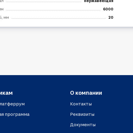
ал
нержавеющая
мм
6000
Б, мм
20
икам
О компании
платферрум
Контакты
ая программа
Реквизиты
Документы