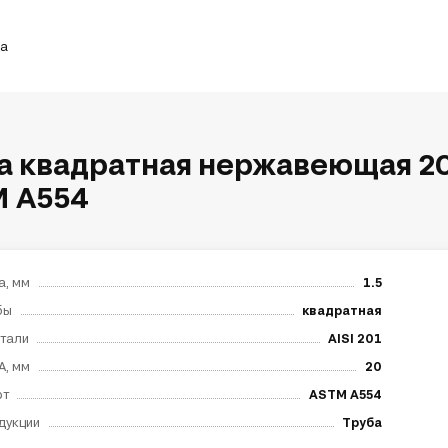
ка
а квадратная нержавеющая 20
 A554
а, мм
1.5
бы
квадратная
тали
AISI 201
А, мм
20
рт
ASTM A554
дукции
Труба