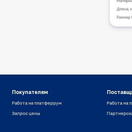
Матери
Длина, 
Размер 
Покупателям
Поставщ
Работа на платферрум
Работа на 
Запрос цены
Партнерск