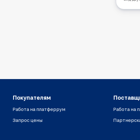
Покупателям
Поставщ
Работа на платферрум
Работа на 
Запрос цены
Партнерск