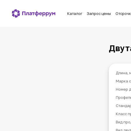
Каталог
Запрос цены
Отсроч
Двут
Длина, 
Марка с
Номер д
Профиль
Станда
Класс п
Вид про
Вид дву