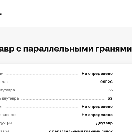
ка
авр с параллельными гранями 
мм
Не определено
тали
09Г2С
вутавра
55
 двутавра
Б2
рт
Не определено
рочности
Не определено
дукции
Двутавр
тавра
с параллельными гранями полок