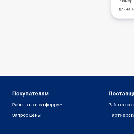
Размер 
Длина, 
Покупателям
Поставщ
Работа на платферрум
Работа на 
Запрос цены
Партнерск