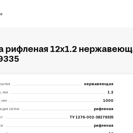
ка
а рифленая 12х1.2 нержавеюща
9335
рытия
нержавеющая
, мм
1.2
, мм
1000
кция сетки
рифленая
рт
ТУ 1276-002-38279335
ки
рифленая