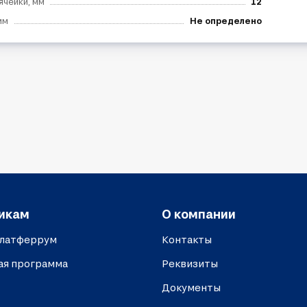
ячейки, мм
12
мм
Не определено
икам
О компании
платферрум
Контакты
ая программа
Реквизиты
Документы