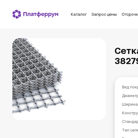
Каталог
Запрос цены
Отсроч
Сетк
3827
Вид пок
Диаметр
Ширина
Констру
Станда
Тип сет