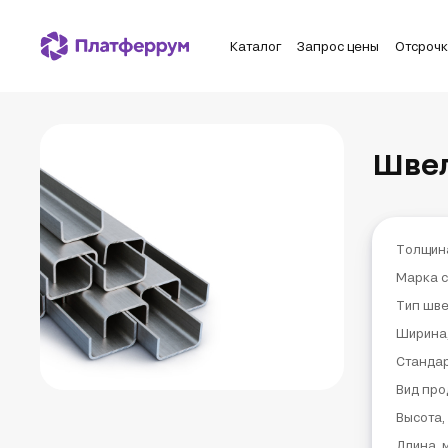
Каталог
Запрос цены
Отсроч
Швел
Толщин
Марка с
Тип шв
Ширина
Станда
Вид про
Высота,
Длина, 