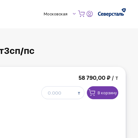
Московская
т3сп/пс
58 790,00 ₽
/ т
т
В корзину