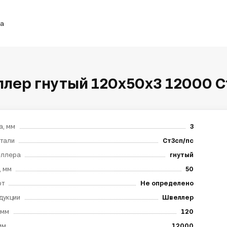
ка
лер гнутый 120х50х3 12000 С
а, мм
3
тали
Ст3сп/пс
еллера
гнутый
, мм
50
рт
Не определено
дукции
Швеллер
 мм
120
мм
12000