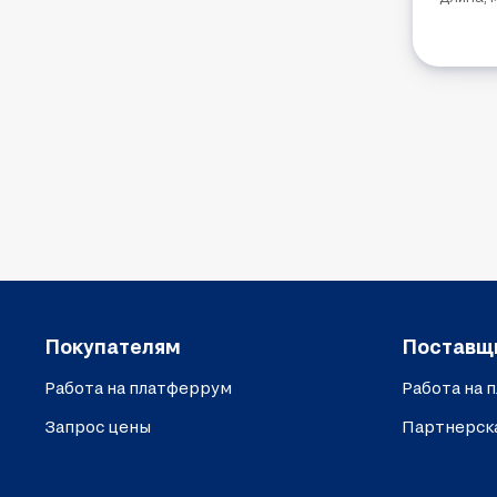
Покупателям
Поставщ
Работа на платферрум
Работа на 
Запрос цены
Партнерск