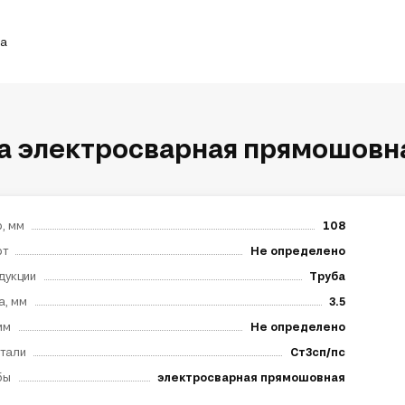
ка
а электросварная прямошовна
, мм
108
рт
Не определено
дукции
Труба
а, мм
3.5
мм
Не определено
тали
Ст3сп/пс
бы
электросварная прямошовная