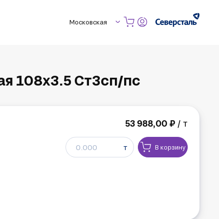
Московская
я 108х3.5 Ст3сп/пс
53 988,00 ₽
/ т
т
В корзину