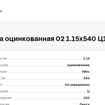
ка
а оцинкованная 02 1.15х540 Ц
а, мм
1.15
рытия
оцинкованная
тали
08пс
, мм
540
рт
Не определено
рытия
Ц
окрытия
100
дукции
Лента