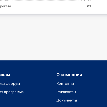
проката
02
икам
О компании
платферрум
Контакты
ая программа
Реквизиты
Документы