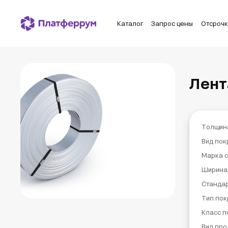
Каталог
Запрос цены
Отсроч
Лент
Толщин
Вид пок
Марка с
Ширина
Станда
Тип пок
Класс п
Вид про