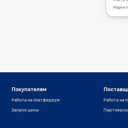
Марка 
Покупателям
Поставщ
Работа на платферрум
Работа на 
Запрос цены
Партнерск