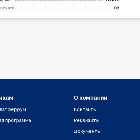
проката
02
икам
О компании
платферрум
Контакты
ая программа
Реквизиты
Документы