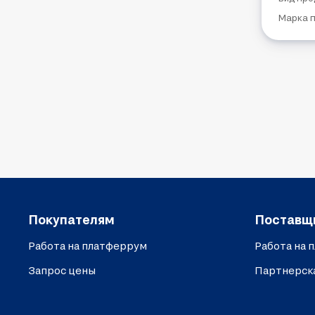
Марка 
Покупателям
Поставщ
Работа на платферрум
Работа на 
Запрос цены
Партнерск