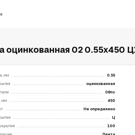
ка
а оцинкованная 02 0.55х450 Ц
а, мм
0.55
рытия
оцинкованная
тали
08пс
, мм
450
рт
Не определено
рытия
Ц
окрытия
100
дукции
Лента