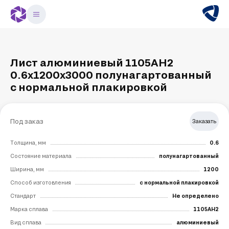
Лист алюминиевый 1105АН2
0.6х1200х3000 полунагартованный
с нормальной плакировкой
Под заказ
Заказать
Толщина, мм
0.6
Состояние материала
полунагартованный
Ширина, мм
1200
Способ изготовления
с нормальной плакировкой
Стандарт
Не определено
Марка сплава
1105АН2
Вид сплава
алюминиевый