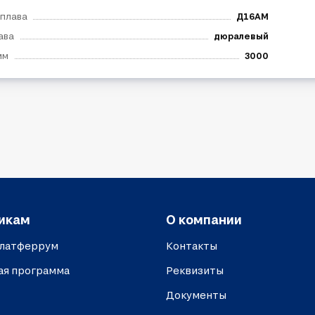
сплава
Д16АМ
ава
дюралевый
мм
3000
икам
О компании
платферрум
Контакты
ая программа
Реквизиты
Документы