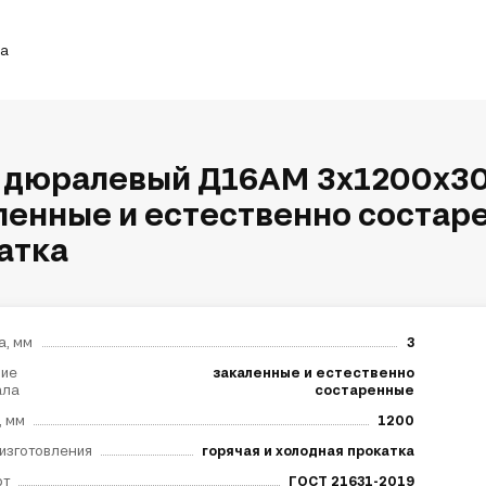
ка
 дюралевый Д16АМ 3х1200х30
ленные и естественно состаре
атка
а, мм
3
ние
закаленные и естественно
ала
состаренные
, мм
1200
изготовления
горячая и холодная прокатка
рт
ГОСТ 21631-2019