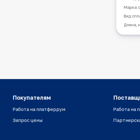
Марка 
Вид спл
Длина, 
Покупателям
Поставщ
Работа на платферрум
Работа на 
Запрос цены
Партнерск