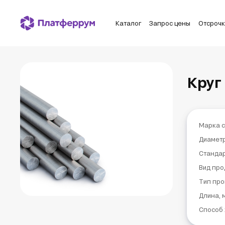
Каталог
Запрос цены
Отсроч
Круг
Марка с
Диаметр
Станда
Вид про
Тип про
Длина, 
Способ 