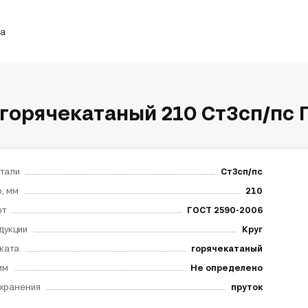
ка
 горячекатаный 210 Ст3сп/пс 
тали
Ст3сп/пс
, мм
210
рт
ГОСТ 2590-2006
дукции
Круг
ката
горячекатаный
мм
Не определено
хранения
пруток