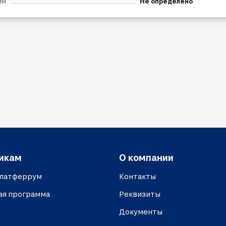
мм
Не определено
икам
О компании
платферрум
Контакты
ая программа
Реквизиты
Документы