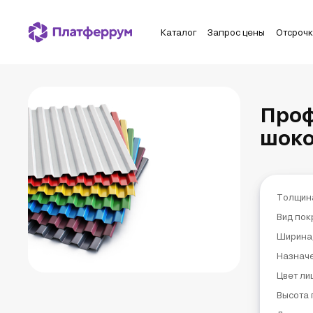
Каталог
Запрос цены
Отсроч
Проф
шоко
Толщин
Вид пок
Ширина
Назнач
Цвет ли
Высота 