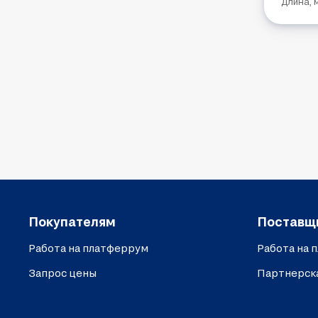
Длина, 
Покупателям
Поставщ
Работа на платферрум
Работа на 
Запрос цены
Партнерск