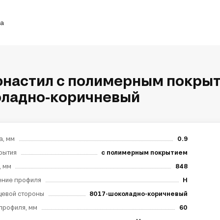
ка
настил с полимерным покрыти
ладно-коричневый
а, мм
0.9
рытия
с полимерным покрытием
, мм
848
ение профиля
Н
цевой стороны
8017-шоколадно-коричневый
профиля, мм
60