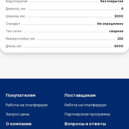
Вид покрытия
без покрытия
Диаметр, мм
6
Ширина, мм
2000
Стандарт
Не определено
Тип сетки
сварная
Размер ячейки, мм
150
Длина, мм
6000
Покупателям
Поставщикам
Работа на платферрум
Работа на платферрум
Запрос цены
Партнерская программа
О компании
Вопросы и ответы