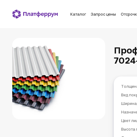
Каталог
Запрос цены
Отсроч
Проф
7024
Толщин
Вид пок
Ширина
Назнач
Цвет ли
Высота 