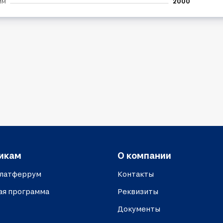
мм
2000
икам
О компании
платферрум
Контакты
ая программа
Реквизиты
Документы