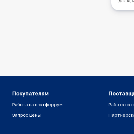
Длина, 
Покупателям
Поставщ
Работа на платферрум
Работа на 
Запрос цены
Партнерск