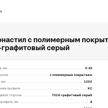
ка
настил с полимерным покрыт
-графитовый серый
а, мм
0.45
рытия
с полимерным покрытием
, мм
1200
ение профиля
КС
цевой стороны
7024-графитовый серый
профиля, мм
8