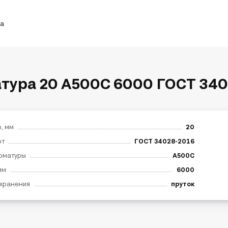
ка
тура 20 А500С 6000 ГОСТ 340
, мм
20
рт
ГОСТ 34028-2016
рматуры
А500С
мм
6000
хранения
пруток