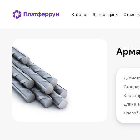
Каталог
Запрос цены
Отсроч
Арма
Диаметр
Станда
Класс а
Длина, 
Способ 