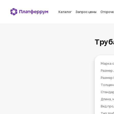
Каталог
Запрос цены
Отсроч
Труб
Марка с
Размер 
Размер 
Толщин
Станда
Длина, 
Вид про
Тип тру