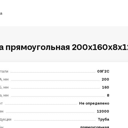
ка
а прямоугольная 200х160х8х
тали
09Г2С
А, мм
200
Б, мм
160
а, мм
8
рт
Не определено
мм
12000
дукции
Труба
бы
прямоугольная