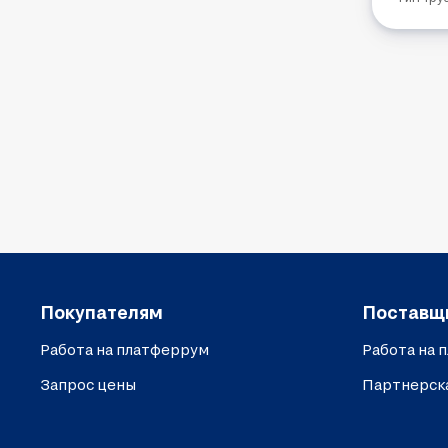
Покупателям
Поставщ
Работа на платферрум
Работа на 
Запрос цены
Партнерск