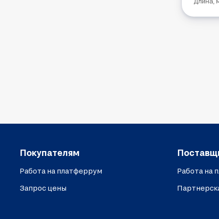
Длина, 
Покупателям
Поставщ
Работа на платферрум
Работа на 
Запрос цены
Партнерск