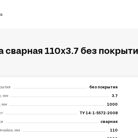
ка
а сварная 110х3.7 без покрыти
рытия
без покрытия
, мм
3.7
, мм
1000
рт
ТУ 14-1-5572-2008
ки
сварная
ячейки, мм
110