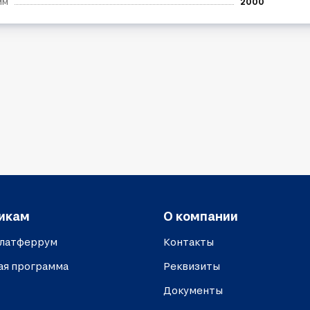
мм
2000
икам
О компании
платферрум
Контакты
ая программа
Реквизиты
Документы