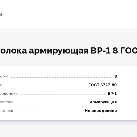
ка
олока армирующая ВР-1 8 ГОС
, мм
8
рт
ГОСТ 6727-80
роволоки
ВР-1
волоки
армирующая
волоки
Не определено