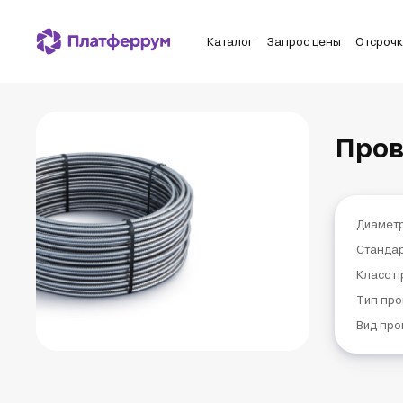
Каталог
Запрос цены
Отсроч
Пров
Диаметр
Станда
Класс п
Тип про
Вид про