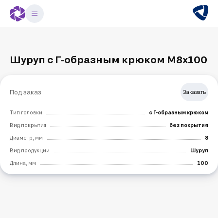
Шуруп с Г-образным крюком M8х100
Под заказ
Заказать
Тип головки
с Г-образным крюком
Вид покрытия
без покрытия
Диаметр, мм
8
Вид продукции
Шуруп
Длина, мм
100