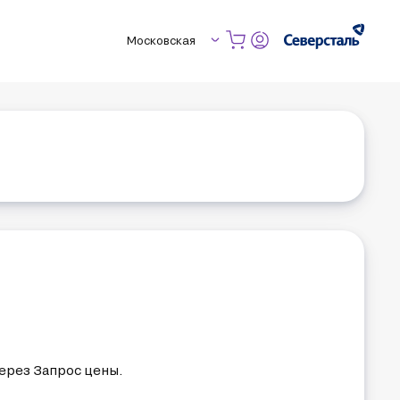
Московская
орой входят 4 современных предприятия: Промсорт-Тула, 
до 5 млн тонн стали и проката в год.

ок сталей, арматуру в прутках и бунтах, катанку, фасон 
ступает к потребителю в кратчайшие сроки. 
ерез Запрос цены.