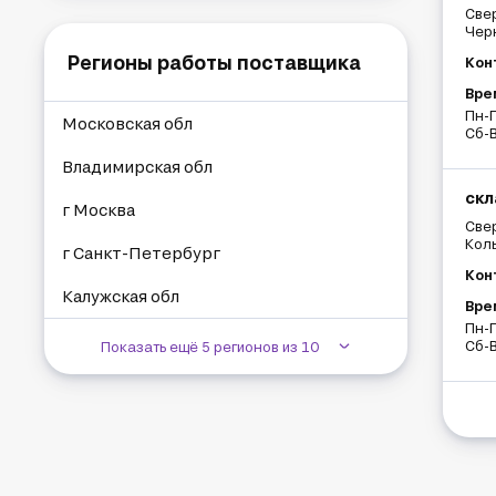
Свер
Черн
Регионы работы поставщика
Кон
Вре
Пн-П
Московская обл
Сб-В
Владимирская обл
скл
г Москва
Свер
Коль
г Санкт-Петербург
Кон
Калужская обл
Вре
Пн-П
Сб-В
Показать ещё 5 регионов из 10