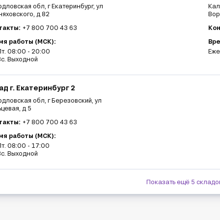
дловская обл, г Екатеринбург, ул
Кал
яховского, д 82
Вор
такты:
+7 800 700 43 63
Кон
мя работы (МСК):
Вре
т. 08:00 - 20:00
Еже
с. Выходной
ад г. Екатеринбург 2
дловская обл, г Березовский, ул
цевая, д 5
такты:
+7 800 700 43 63
мя работы (МСК):
т. 08:00 - 17:00
с. Выходной
Показать ещё 5 складов