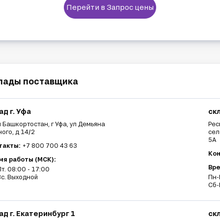
Перейти в Запрос цены
лады поставщика
ад г. Уфа
скл
 Башкортостан, г Уфа, ул Демьяна
Рес
ого, д 14/2
сел
5А
такты:
+7 800 700 43 63
Кон
мя работы (МСК):
Вре
т. 08:00 - 17:00
с. Выходной
Пн-
Сб-
ад г. Екатеринбург 1
ск