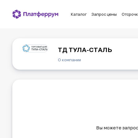
Каталог
Запрос цены
Отсроч
ТД ТУЛА-СТАЛЬ
О компании
Торговый дом «Тула-Сталь» является ед
Промсорт-Урал, Промсорт-Калуга и Пром
Торговый дом «Тула-Сталь» предлагает ш
и метизную продукцию. Минимальная норм
Склады и офисы продаж Торгового дома 
Вы можете запрос