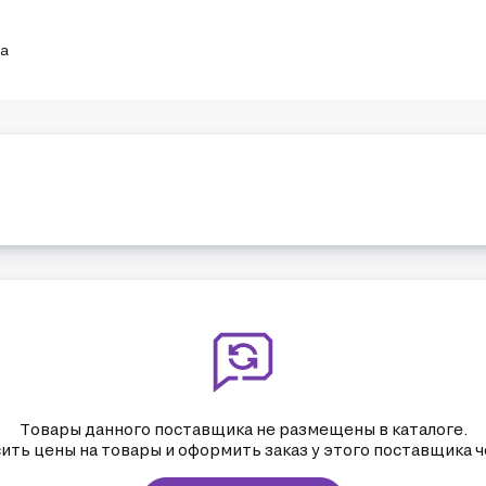
ка
инственным торговым представителем Группы Промсорт, в состав кот
сорт-Метиз. Производственные мощности заводов позволяют выпускать 
ирокий ассортимент сортового проката из рядовых и качественных мар
а отгрузки от 100 кг.

находятся в различных регионах России, благодаря чему продукция по
Товары данного поставщика не размещены в каталоге.
ить цены на товары и оформить заказ у этого поставщика ч