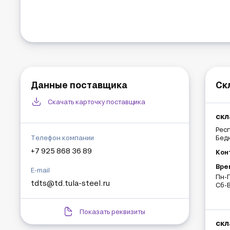
Данные поставщика
Ск
Скачать карточку поставщика
скл
Респ
Телефон компании
Бедн
+7 925 868 36 89
Кон
Вре
E-mail
Пн-П
tdts@td.tula-steel.ru
Сб-В
Показать реквизиты
скл