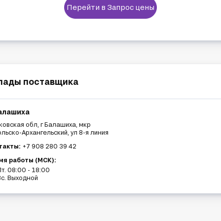
Перейти в Запрос цены
лады поставщика
Балашиха
овская обл, г Балашиха, мкр
льско-Архангельский, ул 8-я линия
такты:
+7 908 280 39 42
мя работы (МСК):
т. 08:00 - 18:00
с. Выходной