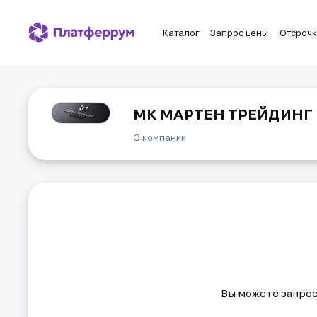
Каталог
Запрос цены
Отсроч
МК МАРТЕН ТРЕЙДИНГ
О компании
МК Мартен Трейдинг входит в число веду
металлопроката производства крупных к
Идеология «МК Мартен Трейдинг» — эт
рядах наших Клиентов. Каждый из Партн
делаем всё для Вашего комфорта.

Мы работаем только с проверенными и н
отборных металлов. Продукт «МК Мартен
Надёжное оборудование на наших завода
на высоком уровне.

Вы можете запрос
Штат наших работников – это дружный с
у нас Вы получаете отличный товар, пре