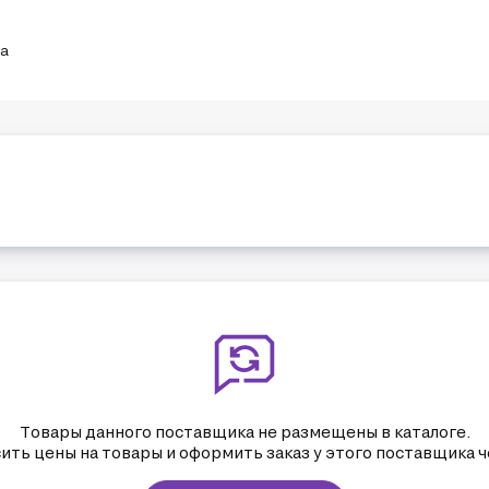
ка
щих российских металлотрейдеров, осуществляет поставки арматурного
омбинатов РФ и СНГ.

о НАДЕЖНОЕ ПАРТНЕРСТВО с упором на ДОЛГОСРОЧНОЕ СОТРУДНИЧЕСТВ
еров нашей компании получает тёплый приём, грамотную консультацию
адёжными поставщиками. Поэтому, мы имеем возможность предложить 
 Трейдинг» является абсолютным гарантом высокого качества.

х, выбранное с грамотным подходом, позволяет нам существенно сокр
Товары данного поставщика не размещены в каталоге.
ить цены на товары и оформить заказ у этого поставщика ч
плочённый коллектив, который работает для одной цели. Каждый из н
восходное качество и кратчайшие сроки производства и доставки. 