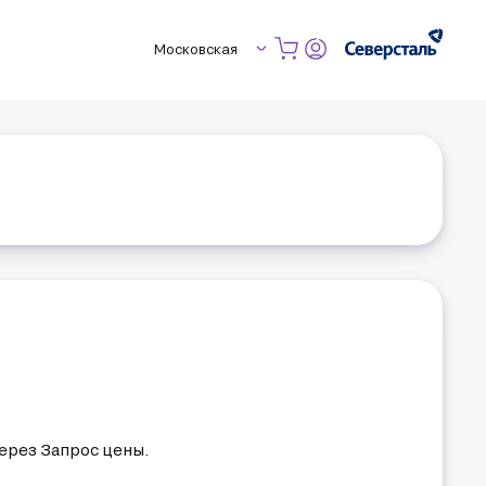
Московская
, фасонного, листового, трубного и сортового 
О. Поэтому мы всегда рады видеть пополнение в 
 и индивидуальный подход. Мы ценим Вас! Поэтому, 
Вам металлопрокат, изготовленный из самых лучших, 
атить сроки производства, оставляя при этом качество 
ерез Запрос цены.
ас ценит Клиента «МК Мартен Трейдинг». Именно поэтому 