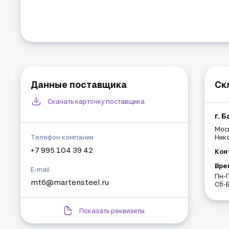
Данные поставщика
Ск
Скачать карточку поставщика
г. 
Моск
Телефон компании
Нико
+7 995 104 39 42
Кон
Вре
E-mail
Пн-П
mt6@martensteel.ru
Сб-В
Показать реквизиты